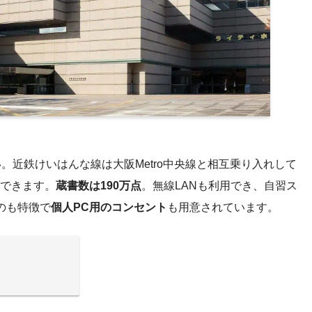
。近鉄けいはんな線は大阪Metro中央線と相互乗り入れして
できます。
蔵書数は190万点
。無線LANも利用でき、自習ス
のも特徴で
個人PC用のコンセント
も用意されています。