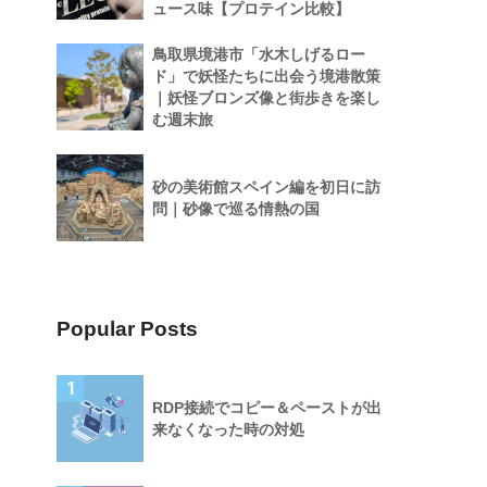
ュース味【プロテイン比較】
鳥取県境港市「水木しげるロー
ド」で妖怪たちに出会う境港散策
｜妖怪ブロンズ像と街歩きを楽し
む週末旅
砂の美術館スペイン編を初日に訪
問｜砂像で巡る情熱の国
Popular Posts
1
RDP接続でコピー＆ペーストが出
来なくなった時の対処