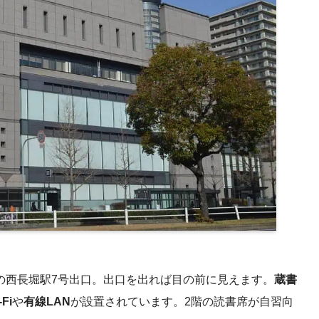
線の西長堀駅7号出口。出口を出れば目の前に見えます。
蔵書
-Fi
や
有線LAN
が設置されています。2階の読書席が自習向