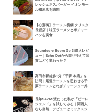
レッシュネスバーガー イオンモー
ル橿原店を訪問
【心斎橋】ラーメン横綱 クリスタ
長堀店｜味玉ラーメンと半チャー
ハンを実食
Soundcore Boom Go 3i購入レビ
ュー｜Echo Dotから乗り換えて音
質はどう変わった？
高田市駅徒歩1分「千夢 本店」を
訪問｜尾道ラーメンを思わせる千
夢ラーメンとねぎチャーシュー丼
長年SAVAS派だった私が「ビーレ
ジェンド」を試してみる｜関西人
なら当然、デビューはミックスジ