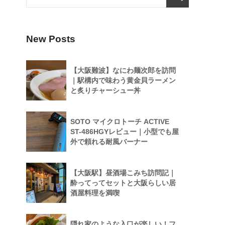
New Posts
【大阪難波】なにわ麺次郎を訪問
｜駅構内で味わう黄金貝ラーメン
と炙りチャーシュー丼
SOTO マイクロトーチ ACTIVE
ST-486HGYレビュー｜小型でも屋
外で頼れる耐風バーナー
【大阪駅】昼酒場こみち訪問記｜
酔ってってセットと大阪らしい居
酒屋料理を満喫
隠れ家のような入口が楽しい！フ