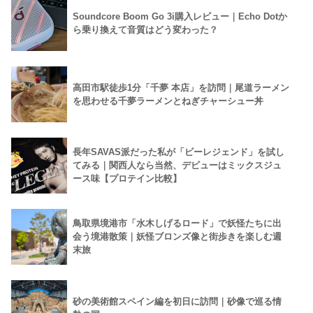
Soundcore Boom Go 3i購入レビュー｜Echo Dotか
ら乗り換えて音質はどう変わった？
高田市駅徒歩1分「千夢 本店」を訪問｜尾道ラーメン
を思わせる千夢ラーメンとねぎチャーシュー丼
長年SAVAS派だった私が「ビーレジェンド」を試し
てみる｜関西人なら当然、デビューはミックスジュ
ース味【プロテイン比較】
鳥取県境港市「水木しげるロード」で妖怪たちに出
会う境港散策｜妖怪ブロンズ像と街歩きを楽しむ週
末旅
砂の美術館スペイン編を初日に訪問｜砂像で巡る情