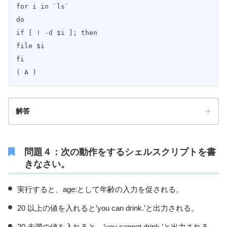
for i in `ls`

do

if [ ! -d $i ]; then

file $i

fi

( A )
解答
問題４：次の動作をするシェルスクリプトを書
きなさい。
実行すると、age:として年齢の入力を促される。
20 以上の値を入れると’you can drink.’と出力される。
20 未満の値を入れると、’you cannot drink.’と出力される。