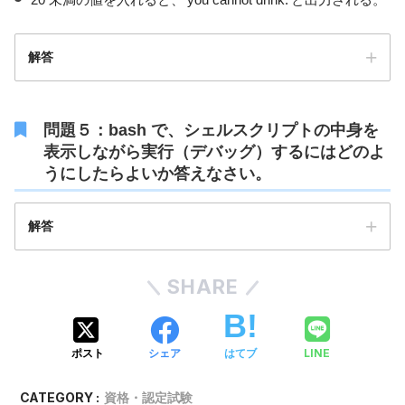
解答
問題５：bash で、シェルスクリプトの中身を
#!/bin/bash

表示しながら実行（デバッグ）するにはどのよ
echo -n age:; read age

うにしたらよいか答えなさい。
if [ $age -ge 20 ]; then

    echo "you can drink."

解答
else

    echo "you cannot drink."

fi
SHARE
LINE
ポスト
シェア
はてブ
CATEGORY :
資格・認定試験