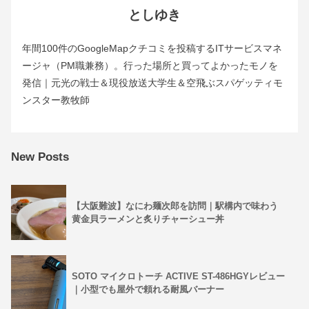
としゆき
年間100件のGoogleMapクチコミを投稿するITサービスマネ
ージャ（PM職兼務）。行った場所と買ってよかったモノを
発信｜元光の戦士＆現役放送大学生＆空飛ぶスパゲッティモ
ンスター教牧師
New Posts
【大阪難波】なにわ麺次郎を訪問｜駅構内で味わう
黄金貝ラーメンと炙りチャーシュー丼
SOTO マイクロトーチ ACTIVE ST-486HGYレビュー
｜小型でも屋外で頼れる耐風バーナー