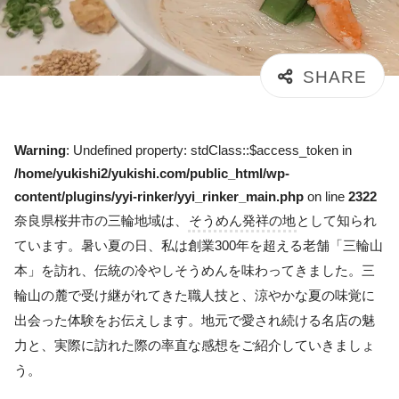
Warning
: Undefined property: stdClass::$access_token in
/home/yukishi2/yukishi.com/public_html/wp-
content/plugins/yyi-rinker/yyi_rinker_main.php
on line
2322
奈良県桜井市の三輪地域は、
そうめん発祥の地
として知られ
ています。暑い夏の日、私は創業300年を超える老舗「三輪山
本」を訪れ、伝統の冷やしそうめんを味わってきました。三
輪山の麓で受け継がれてきた職人技と、涼やかな夏の味覚に
出会った体験をお伝えします。地元で愛され続ける名店の魅
力と、実際に訪れた際の率直な感想をご紹介していきましょ
う。