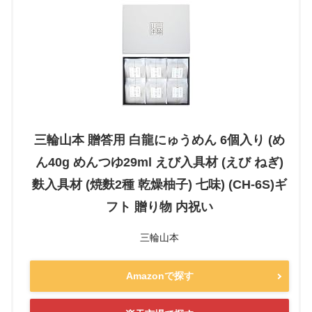
三輪山本 贈答用 白龍にゅうめん 6個入り (め
ん40g めんつゆ29ml えび入具材 (えび ねぎ)
麩入具材 (焼麩2種 乾燥柚子) 七味) (CH-6S)ギ
フト 贈り物 内祝い
三輪山本
Amazonで探す