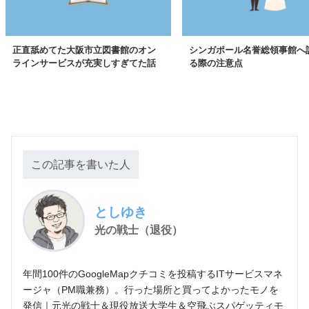
正直舐めてた大阪市立図書館のオン
シンガポール名誉総領事館へ
ラインサービスが充実しすぎてた話
る際の注意点
この記事を書いた人
としゆき
光の戦士（退役）
年間100件のGoogleMapクチコミを投稿するITサービスマネ
ージャ（PM職兼務）。行った場所と買ってよかったモノを
発信｜元光の戦士＆現役放送大学生＆空飛ぶスパゲッティモ