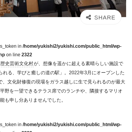
ss_token in
/home/yukishi2/yukishi.com/public_html/wp-
php
on line
2322
ら歴史芸術文化村
が、想像を遥かに超える素晴らしい施設で
られる、学びと癒しの道の駅」。2022年3月にオープンした
で、文化財修復の現場をガラス越しに生で見られるのが最大
平野を一望できるテラス席でのランチや、隣接するマリオ
能も申し分ありませんでした。
ss_token in
/home/yukishi2/yukishi.com/public_html/wp-