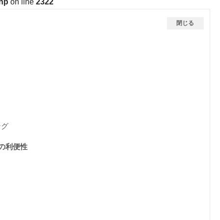
php
on line
2322
閉じる
ング
の利便性