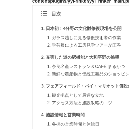
content/plugins/yyi-rinker/yyi_rinker_main.
目次
日本初！4分野の文化財修復現場を公開
ガラス越しに見る修復技術者の作業
学芸員による工房見学ツアーが圧巻
充実した道の駅機能と大和平野の眺望
奈良名産レストラン＆CAFÉ まるかつ
新鮮な農産物と伝統工芸品のショッピ
フェアフィールド・バイ・マリオット併設
観光拠点として最適な立地
アクセス方法と施設攻略のコツ
施設情報と営業時間
各棟の営業時間と休館日