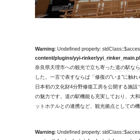
Warning
: Undefined property: stdClass::$acce
content/plugins/yyi-rinker/yyi_rinker_main.
奈良県天理市への観光で立ち寄った
道の駅な
した。一言で表すならば「修復の”いま”に触れ
日本初の文化財4分野修復工房を公開する施設
の魅力です。道の駅機能も充実しており、大和
ットホテルとの連携など、観光拠点としての機
Warning
: Undefined property: stdClass::$acce