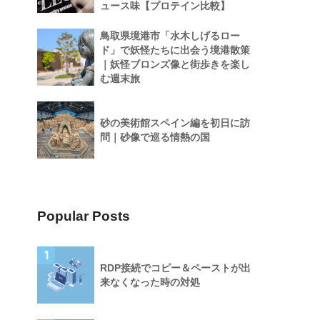
ュース味【プロテイン比較】
鳥取県境港市「水木しげるロー
ド」で妖怪たちに出会う境港散策
｜妖怪ブロンズ像と街歩きを楽し
む週末旅
砂の美術館スペイン編を初日に訪
問｜砂像で巡る情熱の国
Popular Posts
1
RDP接続でコピー＆ペーストが出
来なくなった時の対処