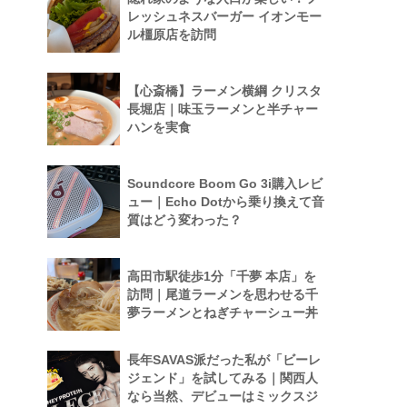
レッシュネスバーガー イオンモー
ル橿原店を訪問
【心斎橋】ラーメン横綱 クリスタ
長堀店｜味玉ラーメンと半チャー
ハンを実食
Soundcore Boom Go 3i購入レビ
ュー｜Echo Dotから乗り換えて音
質はどう変わった？
高田市駅徒歩1分「千夢 本店」を
訪問｜尾道ラーメンを思わせる千
夢ラーメンとねぎチャーシュー丼
長年SAVAS派だった私が「ビーレ
ジェンド」を試してみる｜関西人
なら当然、デビューはミックスジ