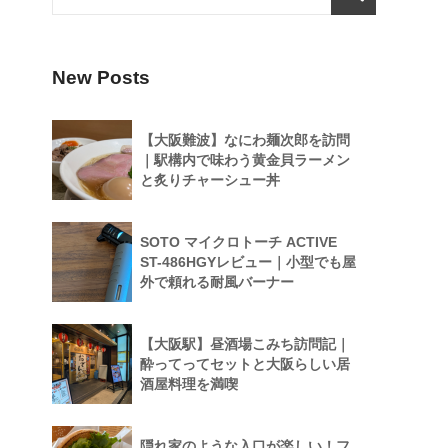
New Posts
【大阪難波】なにわ麺次郎を訪問
｜駅構内で味わう黄金貝ラーメン
と炙りチャーシュー丼
SOTO マイクロトーチ ACTIVE
ST-486HGYレビュー｜小型でも屋
外で頼れる耐風バーナー
【大阪駅】昼酒場こみち訪問記｜
酔ってってセットと大阪らしい居
酒屋料理を満喫
隠れ家のような入口が楽しい！フ