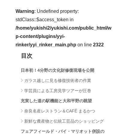
Warning
: Undefined property:
stdClass::$access_token in
/home/yukishi2/yukishi.com/public_html/w
p-content/plugins/yyi-
rinker/yyi_rinker_main.php
on line
2322
目次
日本初！4分野の文化財修復現場を公開
ガラス越しに見る修復技術者の作業
学芸員による工房見学ツアーが圧巻
充実した道の駅機能と大和平野の眺望
奈良名産レストラン＆CAFÉ まるかつ
新鮮な農産物と伝統工芸品のショッピング
フェアフィールド・バイ・マリオット併設の