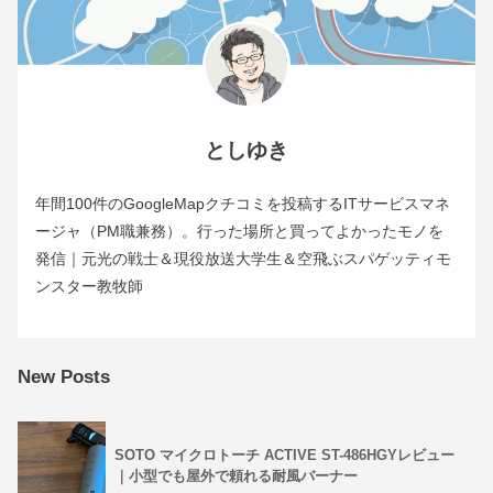
としゆき
年間100件のGoogleMapクチコミを投稿するITサービスマネ
ージャ（PM職兼務）。行った場所と買ってよかったモノを
発信｜元光の戦士＆現役放送大学生＆空飛ぶスパゲッティモ
ンスター教牧師
New Posts
SOTO マイクロトーチ ACTIVE ST-486HGYレビュー
｜小型でも屋外で頼れる耐風バーナー