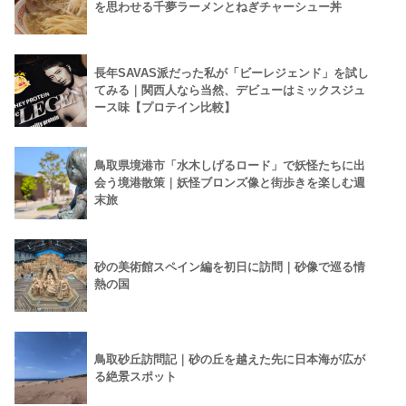
を思わせる千夢ラーメンとねぎチャーシュー丼
長年SAVAS派だった私が「ビーレジェンド」を試し
てみる｜関西人なら当然、デビューはミックスジュ
ース味【プロテイン比較】
鳥取県境港市「水木しげるロード」で妖怪たちに出
会う境港散策｜妖怪ブロンズ像と街歩きを楽しむ週
末旅
砂の美術館スペイン編を初日に訪問｜砂像で巡る情
熱の国
鳥取砂丘訪問記｜砂の丘を越えた先に日本海が広が
る絶景スポット