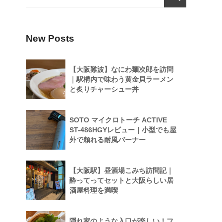
New Posts
【大阪難波】なにわ麺次郎を訪問
｜駅構内で味わう黄金貝ラーメン
と炙りチャーシュー丼
SOTO マイクロトーチ ACTIVE
ST-486HGYレビュー｜小型でも屋
外で頼れる耐風バーナー
【大阪駅】昼酒場こみち訪問記｜
酔ってってセットと大阪らしい居
酒屋料理を満喫
隠れ家のような入口が楽しい！フ