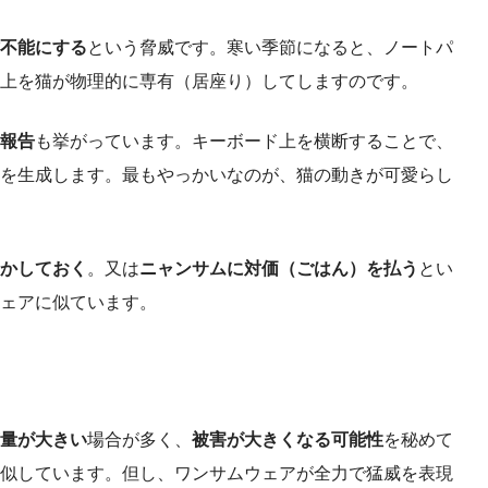
不能にする
という脅威です。寒い季節になると、ノートパ
上を猫が物理的に専有（居座り）してしますのです。
報告
も挙がっています。キーボード上を横断することで、
を生成します。最もやっかいなのが、猫の動きが可愛らし
かしておく
。又は
ニャンサムに対価（ごはん）を払う
とい
ェアに似ています。
量が大きい
場合が多く、
被害が大きくなる可能性
を秘めて
似しています。但し、ワンサムウェアが全力で猛威を表現