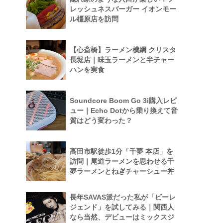
レッシュネスバーガー イオンモー
ル橿原店を訪問
【心斎橋】ラーメン横綱 クリスタ
長堀店｜味玉ラーメンと半チャー
ハンを実食
Soundcore Boom Go 3i購入レビ
ュー｜Echo Dotから乗り換えて音
質はどう変わった？
高田市駅徒歩1分「千夢 本店」を
訪問｜尾道ラーメンを思わせる千
夢ラーメンとねぎチャーシュー丼
長年SAVAS派だった私が「ビーレ
ジェンド」を試してみる｜関西人
なら当然、デビューはミックスジ