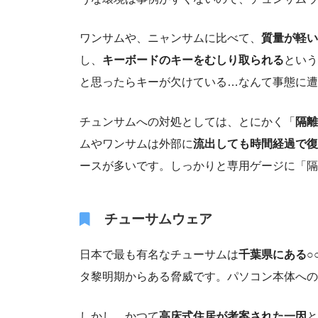
ワンサムや、ニャンサムに比べて、
質量が軽い
し、
キーボードのキーをむしり取られる
という
と思ったらキーが欠けている…なんて事態に遭
チュンサムへの対処としては、とにかく「
隔離
ムやワンサムは外部に
流出しても時間経過で復
ースが多いです。しっかりと専用ゲージに「隔
チューサムウェア
日本で最も有名なチューサムは
千葉県にある○
タ黎明期からある脅威です。パソコン本体への
しかし、かつて
高床式住居が考案された一因
と