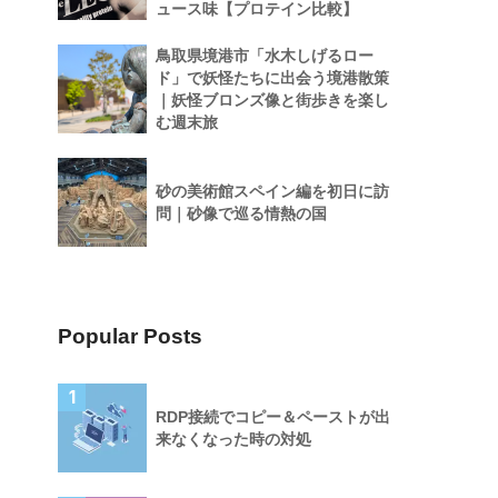
ュース味【プロテイン比較】
鳥取県境港市「水木しげるロー
ド」で妖怪たちに出会う境港散策
｜妖怪ブロンズ像と街歩きを楽し
む週末旅
砂の美術館スペイン編を初日に訪
問｜砂像で巡る情熱の国
Popular Posts
1
RDP接続でコピー＆ペーストが出
来なくなった時の対処