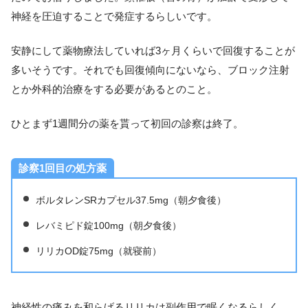
神経を圧迫することで発症するらしいです。
安静にして薬物療法していれば3ヶ月くらいで回復することが
多いそうです。それでも回復傾向にないなら、ブロック注射
とか外科的治療をする必要があるとのこと。
ひとまず1週間分の薬を貰って初回の診察は終了。
診察1回目の処方薬
ボルタレンSRカプセル37.5mg（朝夕食後）
レバミピド錠100mg（朝夕食後）
リリカOD錠75mg（就寝前）
神経性の痛みを和らげるリリカは副作用で眠くなるらしく、