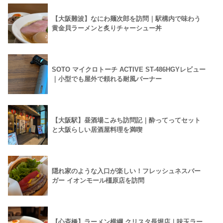
【大阪難波】なにわ麺次郎を訪問｜駅構内で味わう
黄金貝ラーメンと炙りチャーシュー丼
SOTO マイクロトーチ ACTIVE ST-486HGYレビュー
｜小型でも屋外で頼れる耐風バーナー
【大阪駅】昼酒場こみち訪問記｜酔ってってセット
と大阪らしい居酒屋料理を満喫
隠れ家のような入口が楽しい！フレッシュネスバー
ガー イオンモール橿原店を訪問
【心斎橋】ラーメン横綱 クリスタ長堀店｜味玉ラー