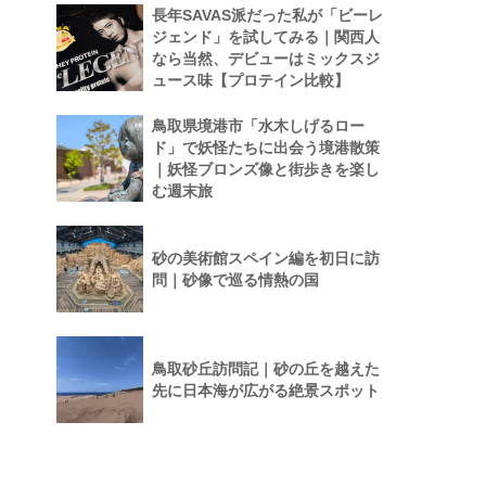
長年SAVAS派だった私が「ビーレ
ジェンド」を試してみる｜関西人
なら当然、デビューはミックスジ
ュース味【プロテイン比較】
鳥取県境港市「水木しげるロー
ド」で妖怪たちに出会う境港散策
｜妖怪ブロンズ像と街歩きを楽し
む週末旅
砂の美術館スペイン編を初日に訪
問｜砂像で巡る情熱の国
鳥取砂丘訪問記｜砂の丘を越えた
先に日本海が広がる絶景スポット