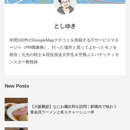
としゆき
年間100件のGoogleMapクチコミを投稿するITサービスマネ
ージャ（PM職兼務）。行った場所と買ってよかったモノを
発信｜元光の戦士＆現役放送大学生＆空飛ぶスパゲッティモ
ンスター教牧師
New Posts
【大阪難波】なにわ麺次郎を訪問｜駅構内で味わう
黄金貝ラーメンと炙りチャーシュー丼