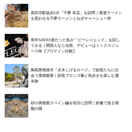
高田市駅徒歩1分「千夢 本店」を訪問｜尾道ラーメン
を思わせる千夢ラーメンとねぎチャーシュー丼
長年SAVAS派だった私が「ビーレジェンド」を試し
てみる｜関西人なら当然、デビューはミックスジュ
ース味【プロテイン比較】
鳥取県境港市「水木しげるロード」で妖怪たちに出
会う境港散策｜妖怪ブロンズ像と街歩きを楽しむ週
末旅
砂の美術館スペイン編を初日に訪問｜砂像で巡る情
熱の国