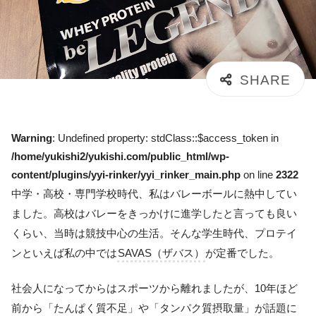
Warning
: Undefined property: stdClass::$access_token in
/home/yukishi2/yukishi.com/public_html/wp-
content/plugins/yyi-rinker/yyi_rinker_main.php
on line
2322
中学・高校・専門学校時代、私はバレーボールに熱中してい
ました。高校はバレーをきっかけに進学したと言っても良い
くらい、当時は競技中心の生活。そんな学生時代、プロテイ
ンといえば私の中では
SAVAS（ザバス）
が定番でした。
社会人になってからはスポーツから離れましたが、10年ほど
前から「たんぱく質不足」や「タンパク質摂取量」が話題に