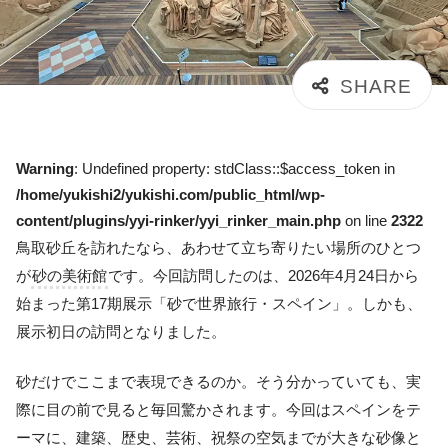
Warning
: Undefined property: stdClass::$access_token in
/home/yukishi2/yukishi.com/public_html/wp-
content/plugins/yyi-rinker/yyi_rinker_main.php
on line
2322
鳥取砂丘を訪れたなら、あわせて立ち寄りたい場所のひとつ
が
砂の美術館
です。今回訪問したのは、2026年4月24日から
始まった第17期展示「砂で世界旅行・スペイン」。しかも、
展示初日の訪問となりました。
砂だけでここまで表現できるのか。そう分かっていても、実
際に目の前で見ると毎回驚かされます。今回はスペインをテ
ーマに、建築、歴史、芸術、祝祭の空気までが大きな砂像と