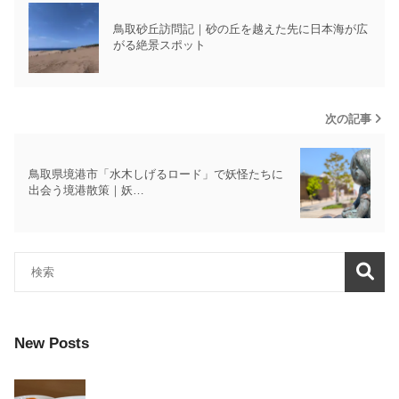
鳥取砂丘訪問記｜砂の丘を越えた先に日本海が広
がる絶景スポット
次の記事
鳥取県境港市「水木しげるロード」で妖怪たちに
出会う境港散策｜妖…
New Posts