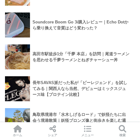
Soundcore Boom Go 3i購入レビュー｜Echo Dotか
ら乗り換えて音質はどう変わった？
高田市駅徒歩1分「千夢 本店」を訪問｜尾道ラーメン
を思わせる千夢ラーメンとねぎチャーシュー丼
長年SAVAS派だった私が「ビーレジェンド」を試し
てみる｜関西人なら当然、デビューはミックスジュ
ース味【プロテイン比較】
鳥取県境港市「水木しげるロード」で妖怪たちに出
会う境港散策｜妖怪ブロンズ像と街歩きを楽しむ週
末旅
ホーム
シェア
メニュー
検索