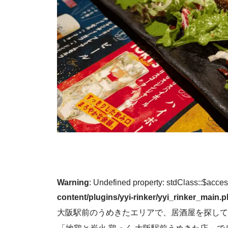
Warning
: Undefined property: stdClass::$acce
content/plugins/yyi-rinker/yyi_rinker_main.
大阪駅前のうめきたエリアで、居酒屋を探して
「地鶏と炭火 鶏っく 大阪駅前うめきた店」
で