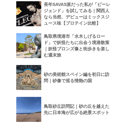
長年SAVAS派だった私が「ビーレ
ジェンド」を試してみる｜関西人
なら当然、デビューはミックスジ
ュース味【プロテイン比較】
鳥取県境港市「水木しげるロー
ド」で妖怪たちに出会う境港散策
｜妖怪ブロンズ像と街歩きを楽し
む週末旅
砂の美術館スペイン編を初日に訪
問｜砂像で巡る情熱の国
鳥取砂丘訪問記｜砂の丘を越えた
先に日本海が広がる絶景スポット