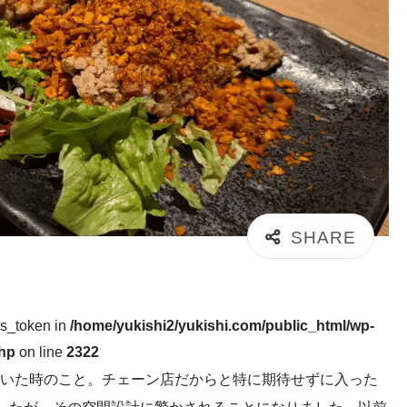
ss_token in
/home/yukishi2/yukishi.com/public_html/wp-
php
on line
2322
いた時のこと。チェーン店だからと特に期待せずに入った
したが、その空間設計に驚かされることになりました。以前