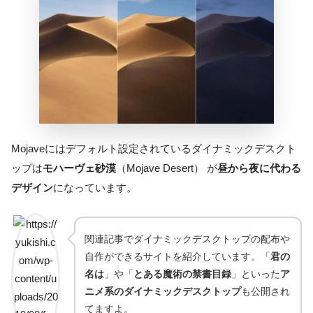
Mojaveにはデフォルト設定されているダイナミックデスクト
ップは
モハーヴェ砂漠
（Mojave Desert） が
昼から夜に代わる
デザイン
になっています。
関連記事でダイナミックデスクトップの配布や
自作ができるサイトを紹介しています。「
君の
名は
」や「
とある魔術の禁書目録
」といった
ア
ニメ系のダイナミックデスクトップ
も公開され
てますよ。