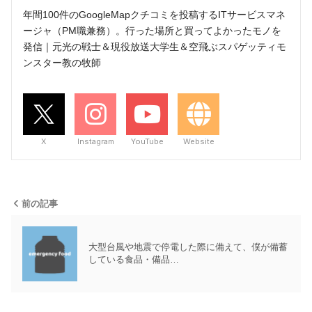
年間100件のGoogleMapクチコミを投稿するITサービスマネ
ージャ（PM職兼務）。行った場所と買ってよかったモノを
発信｜元光の戦士＆現役放送大学生＆空飛ぶスパゲッティモ
ンスター教の牧師
X
Instagram
YouTube
Website
前の記事
大型台風や地震で停電した際に備えて、僕が備蓄
している食品・備品…