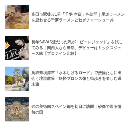
高田市駅徒歩1分「千夢 本店」を訪問｜尾道ラーメン
を思わせる千夢ラーメンとねぎチャーシュー丼
長年SAVAS派だった私が「ビーレジェンド」を試し
てみる｜関西人なら当然、デビューはミックスジュ
ース味【プロテイン比較】
鳥取県境港市「水木しげるロード」で妖怪たちに出
会う境港散策｜妖怪ブロンズ像と街歩きを楽しむ週
末旅
砂の美術館スペイン編を初日に訪問｜砂像で巡る情
熱の国