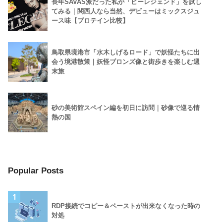
長年SAVAS派だった私が「ビーレジェンド」を試し
てみる｜関西人なら当然、デビューはミックスジュ
ース味【プロテイン比較】
鳥取県境港市「水木しげるロード」で妖怪たちに出
会う境港散策｜妖怪ブロンズ像と街歩きを楽しむ週
末旅
砂の美術館スペイン編を初日に訪問｜砂像で巡る情
熱の国
Popular Posts
1
RDP接続でコピー＆ペーストが出来なくなった時の
対処