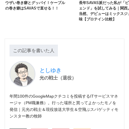
ウザい巻き癖とグッバイ！ケーブル
長年SAVAS派だった私が「
の巻き癖はSAVASで直せる！！
ェンド」を試してみる｜関西
当然、デビューはミックスジ
味【プロテイン比較】
この記事を書いた人
としゆき
光の戦士（退役）
年間100件のGoogleMapクチコミを投稿するITサービスマネ
ージャ（PM職兼務）。行った場所と買ってよかったモノを
発信｜元光の戦士＆現役放送大学生＆空飛ぶスパゲッティモ
ンスター教の牧師