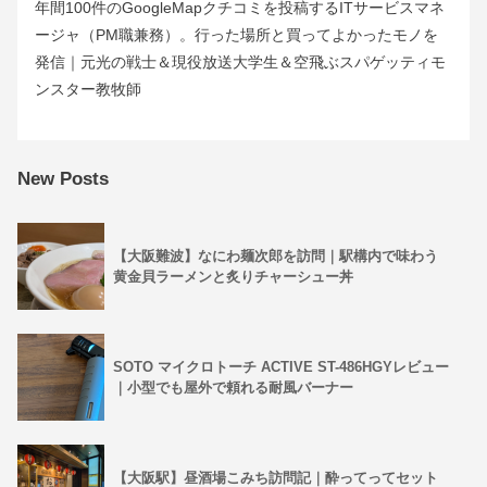
年間100件のGoogleMapクチコミを投稿するITサービスマネ
ージャ（PM職兼務）。行った場所と買ってよかったモノを
発信｜元光の戦士＆現役放送大学生＆空飛ぶスパゲッティモ
ンスター教牧師
New Posts
【大阪難波】なにわ麺次郎を訪問｜駅構内で味わう
黄金貝ラーメンと炙りチャーシュー丼
SOTO マイクロトーチ ACTIVE ST-486HGYレビュー
｜小型でも屋外で頼れる耐風バーナー
【大阪駅】昼酒場こみち訪問記｜酔ってってセット