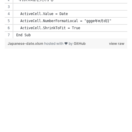
  ActiveCell.Value = Date
  ActiveCell.NumberFormatLocal = "ggge年m月d日"
  ActiveCell.ShrinkToFit = True
End Sub
Japanese-date.xlsm
hosted with ❤ by
GitHub
view raw