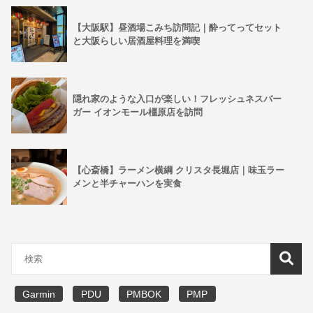
【大阪駅】昼酒場こみち訪問記｜酔ってってセット
と大阪らしい居酒屋料理を満喫
隠れ家のような入口が楽しい！フレッシュネスバー
ガー イオンモール橿原店を訪問
【心斎橋】ラーメン横綱 クリスタ長堀店｜味玉ラー
メンと半チャーハンを実食
Garmin
PDU
PMBOK
PMP