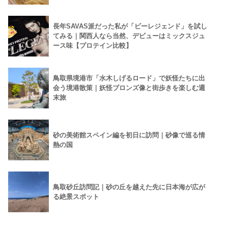
長年SAVAS派だった私が「ビーレジェンド」を試し
てみる｜関西人なら当然、デビューはミックスジュ
ース味【プロテイン比較】
鳥取県境港市「水木しげるロード」で妖怪たちに出
会う境港散策｜妖怪ブロンズ像と街歩きを楽しむ週
末旅
砂の美術館スペイン編を初日に訪問｜砂像で巡る情
熱の国
鳥取砂丘訪問記｜砂の丘を越えた先に日本海が広が
る絶景スポット