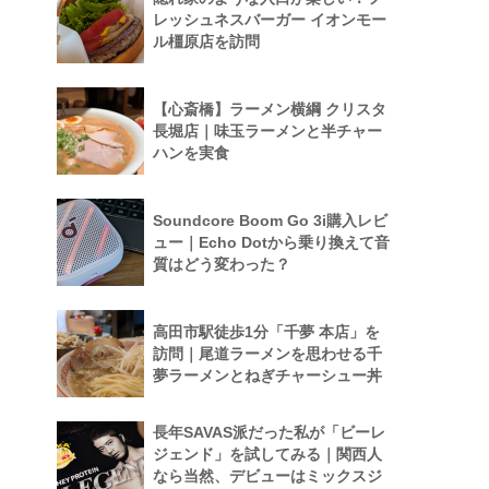
レッシュネスバーガー イオンモー
ル橿原店を訪問
【心斎橋】ラーメン横綱 クリスタ
長堀店｜味玉ラーメンと半チャー
ハンを実食
Soundcore Boom Go 3i購入レビ
ュー｜Echo Dotから乗り換えて音
質はどう変わった？
高田市駅徒歩1分「千夢 本店」を
訪問｜尾道ラーメンを思わせる千
夢ラーメンとねぎチャーシュー丼
長年SAVAS派だった私が「ビーレ
ジェンド」を試してみる｜関西人
なら当然、デビューはミックスジ