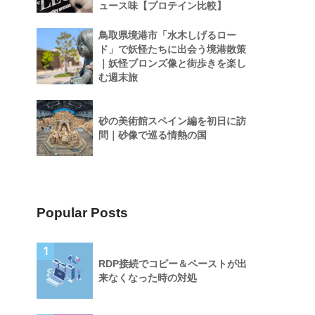
ュース味【プロテイン比較】
鳥取県境港市「水木しげるロー
ド」で妖怪たちに出会う境港散策
｜妖怪ブロンズ像と街歩きを楽し
む週末旅
砂の美術館スペイン編を初日に訪
問｜砂像で巡る情熱の国
Popular Posts
1
RDP接続でコピー＆ペーストが出
来なくなった時の対処