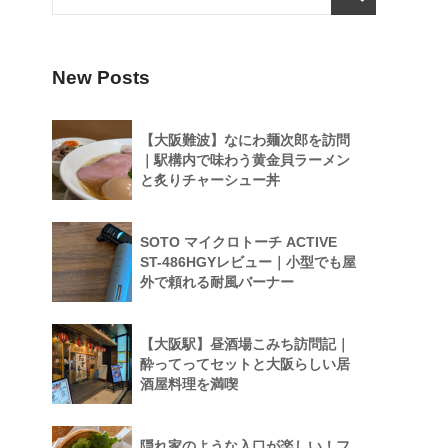
New Posts
【大阪難波】なにわ麺次郎を訪問
｜駅構内で味わう黄金貝ラーメン
と炙りチャーシュー丼
SOTO マイクロトーチ ACTIVE
ST-486HGYレビュー｜小型でも屋
外で頼れる耐風バーナー
【大阪駅】昼酒場こみち訪問記｜
酔ってってセットと大阪らしい居
酒屋料理を満喫
隠れ家のような入口が楽しい！フ