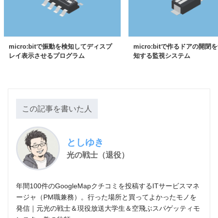
micro:bitで振動を検知してディスプ
micro:bitで作るドアの開閉
レイ表示させるプログラム
知する監視システム
この記事を書いた人
としゆき
光の戦士（退役）
年間100件のGoogleMapクチコミを投稿するITサービスマネ
ージャ（PM職兼務）。行った場所と買ってよかったモノを
発信｜元光の戦士＆現役放送大学生＆空飛ぶスパゲッティモ