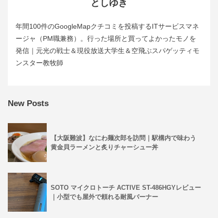
としゆき
年間100件のGoogleMapクチコミを投稿するITサービスマネ
ージャ（PM職兼務）。行った場所と買ってよかったモノを
発信｜元光の戦士＆現役放送大学生＆空飛ぶスパゲッティモ
ンスター教牧師
New Posts
【大阪難波】なにわ麺次郎を訪問｜駅構内で味わう
黄金貝ラーメンと炙りチャーシュー丼
SOTO マイクロトーチ ACTIVE ST-486HGYレビュー
｜小型でも屋外で頼れる耐風バーナー