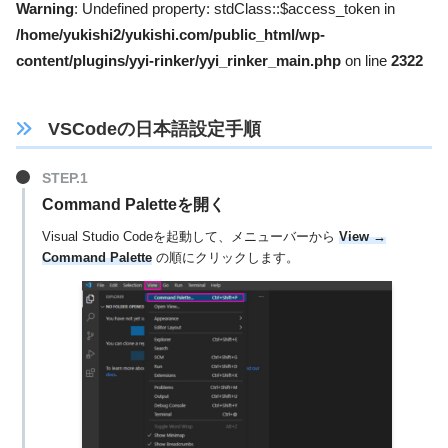
Warning
: Undefined property: stdClass::$access_token in
/home/yukishi2/yukishi.com/public_html/wp-
content/plugins/yyi-rinker/yyi_rinker_main.php
on line
2322
VSCodeの日本語設定手順
Command Paletteを開く
Visual Studio Codeを起動して、メニューバーから
View →
Command Palette
の順にクリックします。