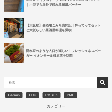
｜小型でも屋外で頼れる耐風バーナー
【大阪駅】昼酒場こみち訪問記｜酔ってってセット
と大阪らしい居酒屋料理を満喫
隠れ家のような入口が楽しい！フレッシュネスバー
ガー イオンモール橿原店を訪問
Garmin
PDU
PMBOK
PMP
カテゴリー