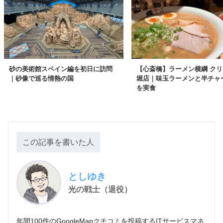
砂の美術館スペイン編を初日に訪問
【心斎橋】ラーメン横綱 ク
｜砂像で巡る情熱の国
堀店｜味玉ラーメンと半チャ
を実食
この記事を書いた人
としゆき
光の戦士（退役）
年間100件のGoogleMapクチコミを投稿するITサービスマネ