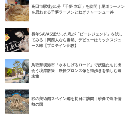
高田市駅徒歩1分「千夢 本店」を訪問｜尾道ラーメン
を思わせる千夢ラーメンとねぎチャーシュー丼
長年SAVAS派だった私が「ビーレジェンド」を試し
てみる｜関西人なら当然、デビューはミックスジュ
ース味【プロテイン比較】
鳥取県境港市「水木しげるロード」で妖怪たちに出
会う境港散策｜妖怪ブロンズ像と街歩きを楽しむ週
末旅
砂の美術館スペイン編を初日に訪問｜砂像で巡る情
熱の国