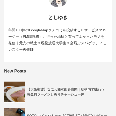
としゆき
年間100件のGoogleMapクチコミを投稿するITサービスマネ
ージャ（PM職兼務）。行った場所と買ってよかったモノを
発信｜元光の戦士＆現役放送大学生＆空飛ぶスパゲッティモ
ンスター教牧師
New Posts
【大阪難波】なにわ麺次郎を訪問｜駅構内で味わう
黄金貝ラーメンと炙りチャーシュー丼
SOTO マイクロトーチ ACTIVE ST-486HGYレビュー