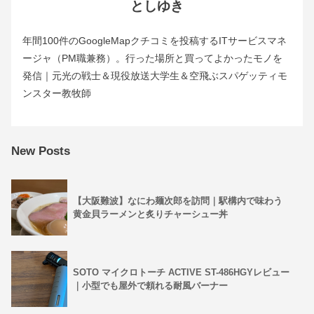
としゆき
年間100件のGoogleMapクチコミを投稿するITサービスマネ
ージャ（PM職兼務）。行った場所と買ってよかったモノを
発信｜元光の戦士＆現役放送大学生＆空飛ぶスパゲッティモ
ンスター教牧師
New Posts
【大阪難波】なにわ麺次郎を訪問｜駅構内で味わう
黄金貝ラーメンと炙りチャーシュー丼
SOTO マイクロトーチ ACTIVE ST-486HGYレビュー
｜小型でも屋外で頼れる耐風バーナー