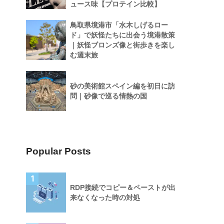
ュース味【プロテイン比較】
鳥取県境港市「水木しげるロー
ド」で妖怪たちに出会う境港散策
｜妖怪ブロンズ像と街歩きを楽し
む週末旅
砂の美術館スペイン編を初日に訪
問｜砂像で巡る情熱の国
Popular Posts
1
RDP接続でコピー＆ペーストが出
来なくなった時の対処