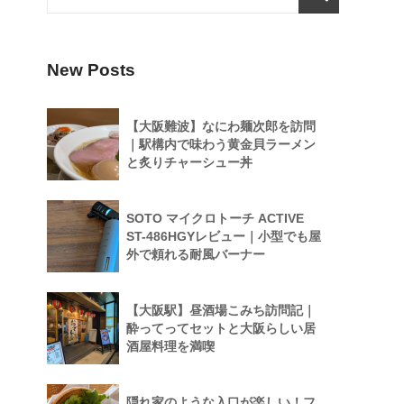
New Posts
【大阪難波】なにわ麺次郎を訪問
｜駅構内で味わう黄金貝ラーメン
と炙りチャーシュー丼
SOTO マイクロトーチ ACTIVE
ST-486HGYレビュー｜小型でも屋
外で頼れる耐風バーナー
【大阪駅】昼酒場こみち訪問記｜
酔ってってセットと大阪らしい居
酒屋料理を満喫
隠れ家のような入口が楽しい！フ