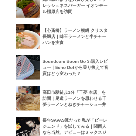
レッシュネスバーガー イオンモー
ル橿原店を訪問
【心斎橋】ラーメン横綱 クリスタ
長堀店｜味玉ラーメンと半チャー
ハンを実食
Soundcore Boom Go 3i購入レビ
ュー｜Echo Dotから乗り換えて音
質はどう変わった？
高田市駅徒歩1分「千夢 本店」を
訪問｜尾道ラーメンを思わせる千
夢ラーメンとねぎチャーシュー丼
長年SAVAS派だった私が「ビーレ
ジェンド」を試してみる｜関西人
なら当然、デビューはミックスジ