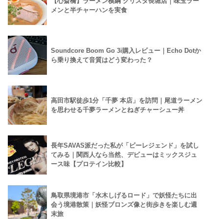
【心斎橋】ラーメン横綱 クリスタ長堀店｜味玉ラー
メンと半チャーハンを実食
Soundcore Boom Go 3i購入レビュー｜Echo Dotか
ら乗り換えて音質はどう変わった？
高田市駅徒歩1分「千夢 本店」を訪問｜尾道ラーメン
を思わせる千夢ラーメンとねぎチャーシュー丼
長年SAVAS派だった私が「ビーレジェンド」を試し
てみる｜関西人なら当然、デビューはミックスジュ
ース味【プロテイン比較】
鳥取県境港市「水木しげるロード」で妖怪たちに出
会う境港散策｜妖怪ブロンズ像と街歩きを楽しむ週
末旅