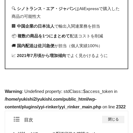
🔍
シノトランス・エア・ジャパン
はAliExpressで購入した
商品の可能性大
🏢
中国企業の日本法人
で輸出入関連業務を担当
📦
複数の商品を1つにまとめて
配送コストを削減
🚚
国内配送は佐川急便
が担当（個人実績100%）
📈
2021年7月頃から増加傾向
でよく見かけるように
Warning
: Undefined property: stdClass::$access_token in
/home/yukishi2/yukishi.com/public_html/wp-
content/plugins/yyi-rinker/yyi_rinker_main.php
on line
2322
目次
閉じる