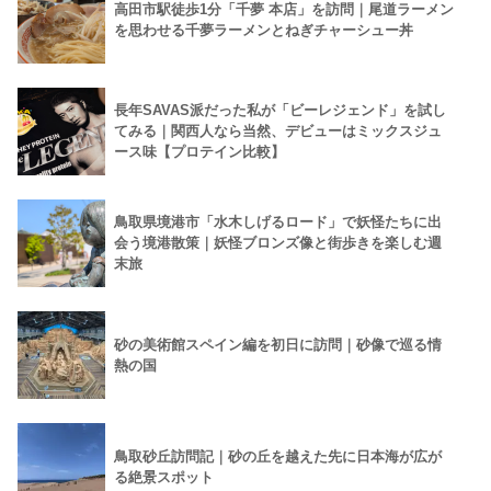
高田市駅徒歩1分「千夢 本店」を訪問｜尾道ラーメン
を思わせる千夢ラーメンとねぎチャーシュー丼
長年SAVAS派だった私が「ビーレジェンド」を試し
てみる｜関西人なら当然、デビューはミックスジュ
ース味【プロテイン比較】
鳥取県境港市「水木しげるロード」で妖怪たちに出
会う境港散策｜妖怪ブロンズ像と街歩きを楽しむ週
末旅
砂の美術館スペイン編を初日に訪問｜砂像で巡る情
熱の国
鳥取砂丘訪問記｜砂の丘を越えた先に日本海が広が
る絶景スポット