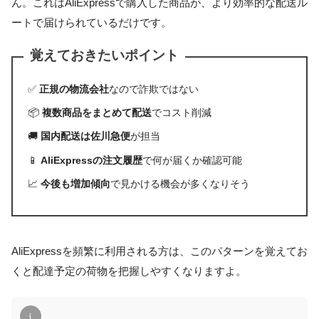
ん。これはAliExpressで購入した商品が、より効率的な配送ル
ートで届けられているだけです。
覚えておきたいポイント
✅
正規の物流会社
なので詐欺ではない
📦
複数商品をまとめて配送
でコスト削減
🚚
国内配送は佐川急便
が担当
📱
AliExpressの注文履歴
で何が届くか確認可能
📈
今後も増加傾向
で見かける機会が多くなりそう
AliExpressを頻繁に利用される方は、このパターンを覚えてお
くと配達予定の荷物を把握しやすくなりますよ。