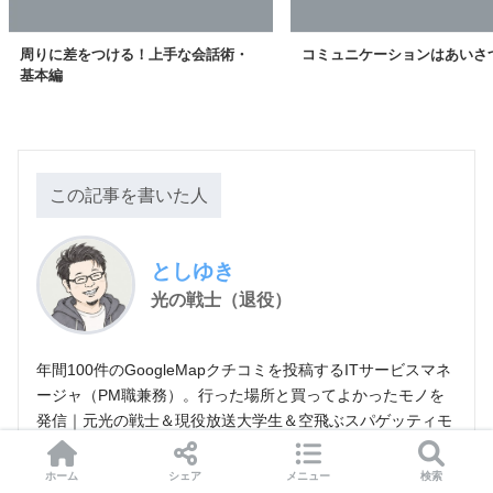
周りに差をつける！上手な会話術・
コミュニケーションはあいさ
基本編
この記事を書いた人
としゆき
光の戦士（退役）
年間100件のGoogleMapクチコミを投稿するITサービスマネ
ージャ（PM職兼務）。行った場所と買ってよかったモノを
発信｜元光の戦士＆現役放送大学生＆空飛ぶスパゲッティモ
ンスター教の牧師
ホーム
シェア
メニュー
検索