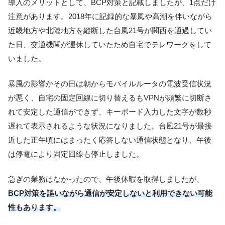
導入のメリットとして、BCP対策と記載しましたが、1点だけ
注意があります。2018年に記録的な暴風や高潮を伴いながら
近畿地方や北陸地方を縦断した台風21号が関西を通過してい
た日、交通機関が運休していたため自宅でテレワークをして
いました。
暴風の影響かその日は朝からモバイルルータの電波受信状況
が悪く、自宅の固定回線に切り替えるもVPNが頻繁に切断さ
れて安定した通信ができず、キーボード入力した文字が数秒
遅れて表示されるような状況になりました。台風21号が最接
近した正午頃にはまったく応答しない通信状態となり、午後
は停電により固定回線も停止しました。
急ぎの業務はなかったので、午後休暇を取得しましたが、
BCP対策を謳いながら通信が安定しないと利用できない可能
性もあります。