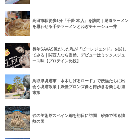
高田市駅徒歩1分「千夢 本店」を訪問｜尾道ラーメン
を思わせる千夢ラーメンとねぎチャーシュー丼
長年SAVAS派だった私が「ビーレジェンド」を試し
てみる｜関西人なら当然、デビューはミックスジュ
ース味【プロテイン比較】
鳥取県境港市「水木しげるロード」で妖怪たちに出
会う境港散策｜妖怪ブロンズ像と街歩きを楽しむ週
末旅
砂の美術館スペイン編を初日に訪問｜砂像で巡る情
熱の国