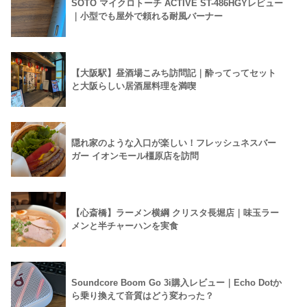
SOTO マイクロトーチ ACTIVE ST-486HGYレビュー
｜小型でも屋外で頼れる耐風バーナー
【大阪駅】昼酒場こみち訪問記｜酔ってってセット
と大阪らしい居酒屋料理を満喫
隠れ家のような入口が楽しい！フレッシュネスバー
ガー イオンモール橿原店を訪問
【心斎橋】ラーメン横綱 クリスタ長堀店｜味玉ラー
メンと半チャーハンを実食
Soundcore Boom Go 3i購入レビュー｜Echo Dotか
ら乗り換えて音質はどう変わった？