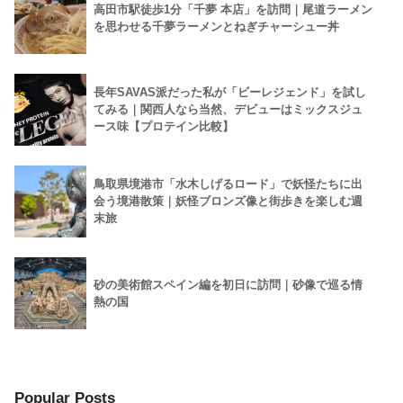
高田市駅徒歩1分「千夢 本店」を訪問｜尾道ラーメン
を思わせる千夢ラーメンとねぎチャーシュー丼
長年SAVAS派だった私が「ビーレジェンド」を試し
てみる｜関西人なら当然、デビューはミックスジュ
ース味【プロテイン比較】
鳥取県境港市「水木しげるロード」で妖怪たちに出
会う境港散策｜妖怪ブロンズ像と街歩きを楽しむ週
末旅
砂の美術館スペイン編を初日に訪問｜砂像で巡る情
熱の国
Popular Posts