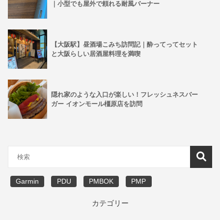
｜小型でも屋外で頼れる耐風バーナー
【大阪駅】昼酒場こみち訪問記｜酔ってってセット
と大阪らしい居酒屋料理を満喫
隠れ家のような入口が楽しい！フレッシュネスバー
ガー イオンモール橿原店を訪問
Garmin
PDU
PMBOK
PMP
カテゴリー