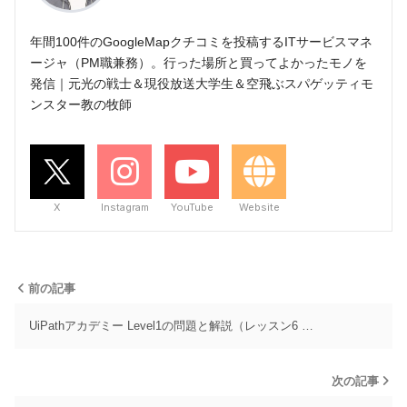
年間100件のGoogleMapクチコミを投稿するITサービスマネ
ージャ（PM職兼務）。行った場所と買ってよかったモノを
発信｜元光の戦士＆現役放送大学生＆空飛ぶスパゲッティモ
ンスター教の牧師
X
Instagram
YouTube
Website
前の記事
UiPathアカデミー Level1の問題と解説（レッスン6 …
次の記事