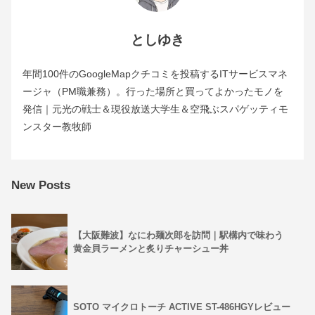
としゆき
年間100件のGoogleMapクチコミを投稿するITサービスマネ
ージャ（PM職兼務）。行った場所と買ってよかったモノを
発信｜元光の戦士＆現役放送大学生＆空飛ぶスパゲッティモ
ンスター教牧師
New Posts
【大阪難波】なにわ麺次郎を訪問｜駅構内で味わう
黄金貝ラーメンと炙りチャーシュー丼
SOTO マイクロトーチ ACTIVE ST-486HGYレビュー