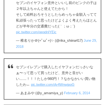
セブンのイヤフォン意外といいし前のピンクの子は
２年以上ちゃんと使えてたから！
そして給料おろそうとしたらめっちゃ金額入ってて
私頑張ったって思ったけどよくよく考えたらほとん
どが半年分の交通費だった(｀；ω；´)
pic.twitter.com/qeqdnIYEic
— 椎名りか＠(=ﾟωﾟ=)✨ (@rika_shiina417)
June 29,
2018
セブンイレブンで購入したイヤフォンだっさいな
ぁ〜って思って買ったけど、意外と音がい
い……！！！たしか980円！？なかなかいい買い物
したわ←
pic.twitter.com/dy4WnwjpoG
— あまみや (@y_amamiya_y)
February 6, 2014