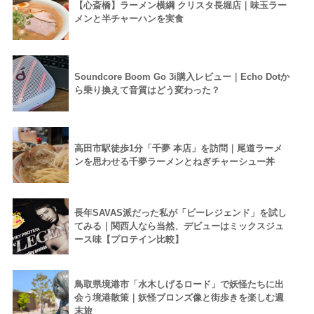
【心斎橋】ラーメン横綱 クリスタ長堀店｜味玉ラー
メンと半チャーハンを実食
Soundcore Boom Go 3i購入レビュー｜Echo Dotか
ら乗り換えて音質はどう変わった？
高田市駅徒歩1分「千夢 本店」を訪問｜尾道ラーメ
ンを思わせる千夢ラーメンとねぎチャーシュー丼
長年SAVAS派だった私が「ビーレジェンド」を試し
てみる｜関西人なら当然、デビューはミックスジュ
ース味【プロテイン比較】
鳥取県境港市「水木しげるロード」で妖怪たちに出
会う境港散策｜妖怪ブロンズ像と街歩きを楽しむ週
末旅