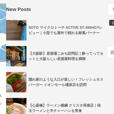
New Posts
SOTO マイクロトーチ ACTIVE ST-486HGYレ
ビュー｜小型でも屋外で頼れる耐風バーナー
【大阪駅】昼酒場こみち訪問記｜酔ってってセ
ットと大阪らしい居酒屋料理を満喫
隠れ家のような入口が楽しい！フレッシュネス
バーガー イオンモール橿原店を訪問
ス
っ
【心斎橋】ラーメン横綱 クリスタ長堀店｜味
玉ラーメンと半チャーハンを実食