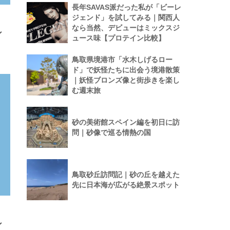
長年SAVAS派だった私が「ビーレ
ジェンド」を試してみる｜関西人
なら当然、デビューはミックスジ
ン
ュース味【プロテイン比較】
鳥取県境港市「水木しげるロー
ド」で妖怪たちに出会う境港散策
｜妖怪ブロンズ像と街歩きを楽し
む週末旅
砂の美術館スペイン編を初日に訪
問｜砂像で巡る情熱の国
鳥取砂丘訪問記｜砂の丘を越えた
先に日本海が広がる絶景スポット
ン