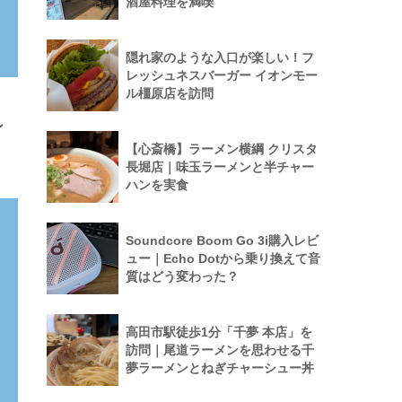
酒屋料理を満喫
隠れ家のような入口が楽しい！フ
レッシュネスバーガー イオンモー
ル橿原店を訪問
ン
【心斎橋】ラーメン横綱 クリスタ
長堀店｜味玉ラーメンと半チャー
ハンを実食
Soundcore Boom Go 3i購入レビ
ュー｜Echo Dotから乗り換えて音
質はどう変わった？
高田市駅徒歩1分「千夢 本店」を
訪問｜尾道ラーメンを思わせる千
夢ラーメンとねぎチャーシュー丼